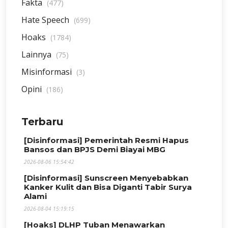
Fakta
(477)
Hate Speech
(699)
Hoaks
(1784)
Lainnya
(75)
Misinformasi
(3)
Opini
(186)
Terbaru
[Disinformasi] Pemerintah Resmi Hapus
Bansos dan BPJS Demi Biayai MBG
2026-08-06 15:54:42
[Disinformasi] Sunscreen Menyebabkan
Kanker Kulit dan Bisa Diganti Tabir Surya
Alami
2026-08-04 15:19:15
[Hoaks] DLHP Tuban Menawarkan