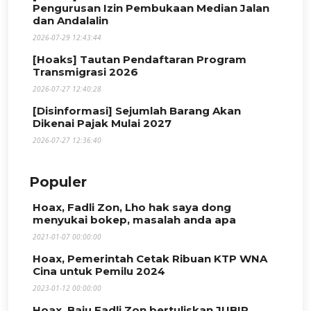
Pengurusan Izin Pembukaan Median Jalan
dan Andalalin
2026-07-29 12:43:44
[Hoaks] Tautan Pendaftaran Program
Transmigrasi 2026
2026-07-27 12:40:28
[Disinformasi] Sejumlah Barang Akan
Dikenai Pajak Mulai 2027
2026-07-27 12:36:40
Populer
Hoax, Fadli Zon, Lho hak saya dong
menyukai bokep, masalah anda apa
2021-01-07 00:00:00
Hoax, Pemerintah Cetak Ribuan KTP WNA
Cina untuk Pemilu 2024
2023-01-12 00:00:00
Hoax, Baju Fadli Zon bertuliskan JUBIR