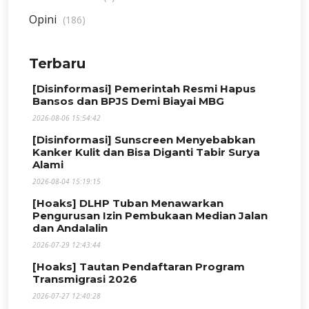
Opini
(186)
Terbaru
[Disinformasi] Pemerintah Resmi Hapus
Bansos dan BPJS Demi Biayai MBG
2026-08-06 15:54:42
[Disinformasi] Sunscreen Menyebabkan
Kanker Kulit dan Bisa Diganti Tabir Surya
Alami
2026-08-04 15:19:15
[Hoaks] DLHP Tuban Menawarkan
Pengurusan Izin Pembukaan Median Jalan
dan Andalalin
2026-07-29 12:43:44
[Hoaks] Tautan Pendaftaran Program
Transmigrasi 2026
2026-07-27 12:40:28