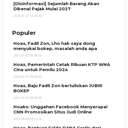
[Disinformasi] Sejumlah Barang Akan
Dikenai Pajak Mulai 2027
2026-07-27 12:36:40
Populer
Hoax, Fadli Zon, Lho hak saya dong
menyukai bokep, masalah anda apa
2021-01-07 00:00:00
Hoax, Pemerintah Cetak Ribuan KTP WNA
Cina untuk Pemilu 2024
2023-01-12 00:00:00
Hoax, Baju Fadli Zon bertuliskan JUBIR
BOKEP
2021-01-10 00:00:00
Hoaks: Unggahan Facebook Menyerupai
CNN Promosikan Situs Judi Online
2023-09-08 09:22:26
Hoax, Bantuan Saldo DANA Gratis dari