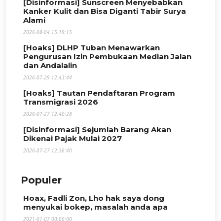
[Disinformasi] Sunscreen Menyebabkan
Kanker Kulit dan Bisa Diganti Tabir Surya
Alami
2026-08-04 15:19:15
[Hoaks] DLHP Tuban Menawarkan
Pengurusan Izin Pembukaan Median Jalan
dan Andalalin
2026-07-29 12:43:44
[Hoaks] Tautan Pendaftaran Program
Transmigrasi 2026
2026-07-27 12:40:28
[Disinformasi] Sejumlah Barang Akan
Dikenai Pajak Mulai 2027
2026-07-27 12:36:40
Populer
Hoax, Fadli Zon, Lho hak saya dong
menyukai bokep, masalah anda apa
2021-01-07 00:00:00