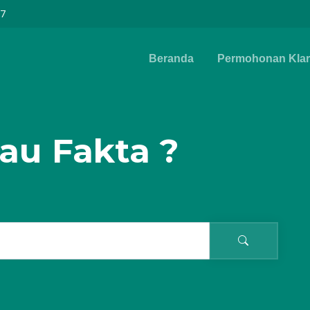
97
Beranda
Permohonan Klari
au Fakta ?