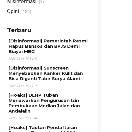
Misinformasi
(3)
Opini
(186)
Terbaru
[Disinformasi] Pemerintah Resmi
Hapus Bansos dan BPJS Demi
Biayai MBG
2026-08-06 15:54:42
[Disinformasi] Sunscreen
Menyebabkan Kanker Kulit dan
Bisa Diganti Tabir Surya Alami
2026-08-04 15:19:15
[Hoaks] DLHP Tuban
Menawarkan Pengurusan Izin
Pembukaan Median Jalan dan
Andalalin
2026-07-29 12:43:44
[Hoaks] Tautan Pendaftaran