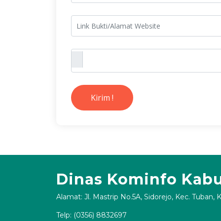
Kirim !
Dinas Kominfo Kab
Alamat: Jl. Mastrip No.5A, Sidorejo, Kec. Tuban,
Telp: (0356) 8832697