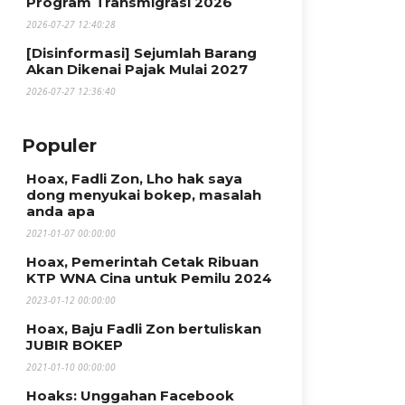
Program Transmigrasi 2026
2026-07-27 12:40:28
[Disinformasi] Sejumlah Barang
Akan Dikenai Pajak Mulai 2027
2026-07-27 12:36:40
Populer
Hoax, Fadli Zon, Lho hak saya
dong menyukai bokep, masalah
anda apa
2021-01-07 00:00:00
Hoax, Pemerintah Cetak Ribuan
KTP WNA Cina untuk Pemilu 2024
2023-01-12 00:00:00
Hoax, Baju Fadli Zon bertuliskan
JUBIR BOKEP
2021-01-10 00:00:00
Hoaks: Unggahan Facebook