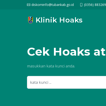
diskominfo@tubankab.go.id
(0356) 88326
Klinik Hoaks
Cek
Hoaks at
masukkan kata kunci anda.