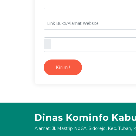
Kirim !
Dinas Kominfo Kab
Alamat: Jl. Mastrip No.5A, Sidorejo, Kec. Tuban,