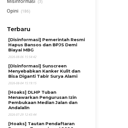
Misinformasi
(3)
Opini
(186)
Terbaru
[Disinformasi] Pemerintah Resmi
Hapus Bansos dan BPJS Demi
Biayai MBG
2026-08-06 15:54:42
[Disinformasi] Sunscreen
Menyebabkan Kanker Kulit dan
Bisa Diganti Tabir Surya Alami
2026-08-04 15:19:15
[Hoaks] DLHP Tuban
Menawarkan Pengurusan Izin
Pembukaan Median Jalan dan
Andalalin
2026-07-29 12:43:44
[Hoaks] Tautan Pendaftaran