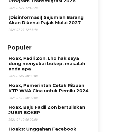
Program Transmigrasi 2026
2026-07-27 12:40:28
[Disinformasi] Sejumlah Barang
Akan Dikenai Pajak Mulai 2027
2026-07-27 12:36:40
Populer
Hoax, Fadli Zon, Lho hak saya
dong menyukai bokep, masalah
anda apa
2021-01-07 00:00:00
Hoax, Pemerintah Cetak Ribuan
KTP WNA Cina untuk Pemilu 2024
2023-01-12 00:00:00
Hoax, Baju Fadli Zon bertuliskan
JUBIR BOKEP
2021-01-10 00:00:00
Hoaks: Unggahan Facebook