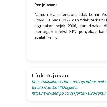
Penjelasan:
Namun, klaim tersebut tidak benar. V
Covid 19 pada 2022 dan tidak terkait HP
digunakan sejak 2006, dan dipakai di
mencegah infeksi HPV penyebab kanke
adalah keliru.
Link Rujukan
https://klinikhoaks.jatimprov.go.id/post/
69a3da75dc004#blogdetail
https://www.tempo.co/cekfakta/keliru-vak