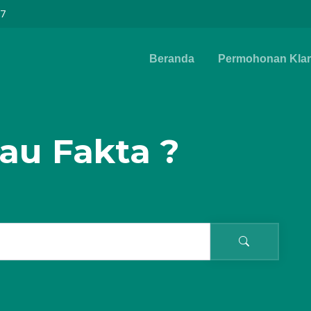
97
Beranda
Permohonan Klari
au Fakta ?