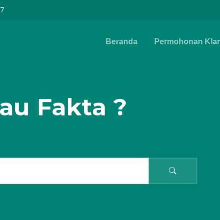
97
Beranda
Permohonan Klari
au Fakta ?