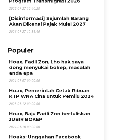
Program Transmigrasi 2026
2026-07-27 12:40:28
[Disinformasi] Sejumlah Barang
Akan Dikenai Pajak Mulai 2027
2026-07-27 12:36:40
Populer
Hoax, Fadli Zon, Lho hak saya
dong menyukai bokep, masalah
anda apa
2021-01-07 00:00:00
Hoax, Pemerintah Cetak Ribuan
KTP WNA Cina untuk Pemilu 2024
2023-01-12 00:00:00
Hoax, Baju Fadli Zon bertuliskan
JUBIR BOKEP
2021-01-10 00:00:00
Hoaks: Unggahan Facebook