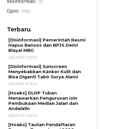
Misinformasi
(3)
Opini
(186)
Terbaru
[Disinformasi] Pemerintah Resmi
Hapus Bansos dan BPJS Demi
Biayai MBG
2026-08-06 15:54:42
[Disinformasi] Sunscreen
Menyebabkan Kanker Kulit dan
Bisa Diganti Tabir Surya Alami
2026-08-04 15:19:15
[Hoaks] DLHP Tuban
Menawarkan Pengurusan Izin
Pembukaan Median Jalan dan
Andalalin
2026-07-29 12:43:44
[Hoaks] Tautan Pendaftaran