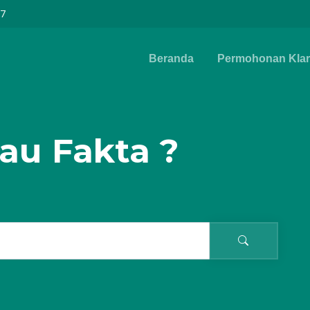
97
Beranda
Permohonan Klari
au Fakta ?