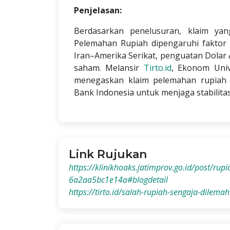
Penjelasan:
Berdasarkan penelusuran, klaim yan
Pelemahan Rupiah dipengaruhi faktor g
Iran–Amerika Serikat, penguatan Dolar 
saham. Melansir
Tirto.id
, Ekonom Univ
menegaskan klaim pelemahan rupiah 
Bank Indonesia untuk menjaga stabilitas 
Link Rujukan
https://klinikhoaks.jatimprov.go.id/post/ru
6a2aa5bc1e14a#blogdetail
https://tirto.id/salah-rupiah-sengaja-dilem