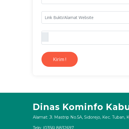
Kirim !
Dinas Kominfo Kab
Alamat: Jl. Mastrip No.5A, Sidorejo, Kec. Tuban,
Telp: (0356) 8832697