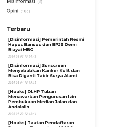
Misinformasi
(3)
Opini
(186)
Terbaru
[Disinformasi] Pemerintah Resmi
Hapus Bansos dan BPJS Demi
Biayai MBG
2026-08-06 15:54:42
[Disinformasi] Sunscreen
Menyebabkan Kanker Kulit dan
Bisa Diganti Tabir Surya Alami
2026-08-04 15:19:15
[Hoaks] DLHP Tuban
Menawarkan Pengurusan Izin
Pembukaan Median Jalan dan
Andalalin
2026-07-29 12:43:44
[Hoaks] Tautan Pendaftaran