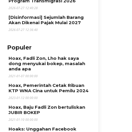
Program Transmigrasi 2026
2026-07-27 12:40:28
[Disinformasi] Sejumlah Barang
Akan Dikenai Pajak Mulai 2027
2026-07-27 12:36:40
Populer
Hoax, Fadli Zon, Lho hak saya
dong menyukai bokep, masalah
anda apa
2021-01-07 00:00:00
Hoax, Pemerintah Cetak Ribuan
KTP WNA Cina untuk Pemilu 2024
2023-01-12 00:00:00
Hoax, Baju Fadli Zon bertuliskan
JUBIR BOKEP
2021-01-10 00:00:00
Hoaks: Unggahan Facebook