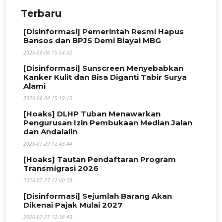
Terbaru
[Disinformasi] Pemerintah Resmi Hapus
Bansos dan BPJS Demi Biayai MBG
2026-08-06 15:54:42
[Disinformasi] Sunscreen Menyebabkan
Kanker Kulit dan Bisa Diganti Tabir Surya
Alami
2026-08-04 15:19:15
[Hoaks] DLHP Tuban Menawarkan
Pengurusan Izin Pembukaan Median Jalan
dan Andalalin
2026-07-29 12:43:44
[Hoaks] Tautan Pendaftaran Program
Transmigrasi 2026
2026-07-27 12:40:28
[Disinformasi] Sejumlah Barang Akan
Dikenai Pajak Mulai 2027
2026-07-27 12:36:40