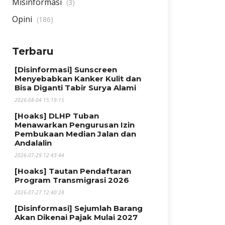
Misinformasi
(3)
Opini
(186)
Terbaru
[Disinformasi] Sunscreen
Menyebabkan Kanker Kulit dan
Bisa Diganti Tabir Surya Alami
2026-08-04 15:19:15
[Hoaks] DLHP Tuban
Menawarkan Pengurusan Izin
Pembukaan Median Jalan dan
Andalalin
2026-07-29 12:43:44
[Hoaks] Tautan Pendaftaran
Program Transmigrasi 2026
2026-07-27 12:40:28
[Disinformasi] Sejumlah Barang
Akan Dikenai Pajak Mulai 2027