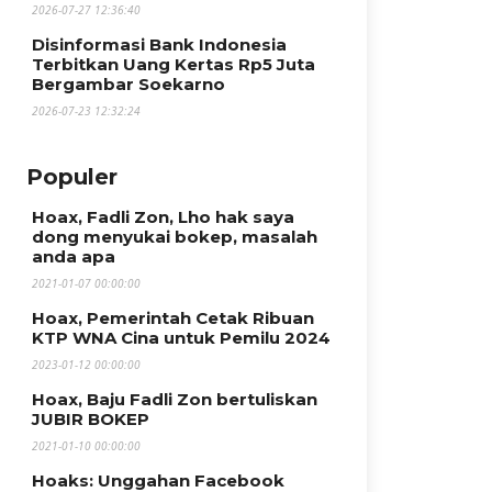
2026-07-27 12:36:40
Disinformasi Bank Indonesia
Terbitkan Uang Kertas Rp5 Juta
Bergambar Soekarno
2026-07-23 12:32:24
Populer
Hoax, Fadli Zon, Lho hak saya
dong menyukai bokep, masalah
anda apa
2021-01-07 00:00:00
Hoax, Pemerintah Cetak Ribuan
KTP WNA Cina untuk Pemilu 2024
2023-01-12 00:00:00
Hoax, Baju Fadli Zon bertuliskan
JUBIR BOKEP
2021-01-10 00:00:00
Hoaks: Unggahan Facebook