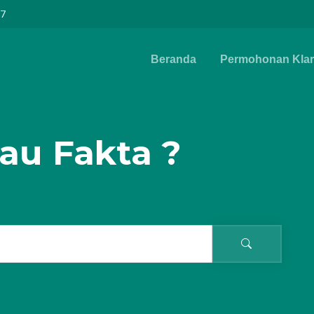
97
Beranda
Permohonan Klari
au Fakta ?