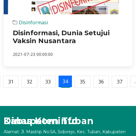
Disinformasi
Disinformasi, Dunia Setujui
Vaksin Nusantara
2021-07-23 00:00:00
34
..
31
32
33
35
36
37
Dinas Kominfo Kabupaten Tuban
Alamat: Jl. Mastrip No.5A, Sidorejo, Kec. Tuban, Kabupaten