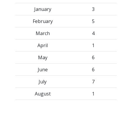
January
3
February
5
March
4
April
1
May
6
June
6
July
7
August
1